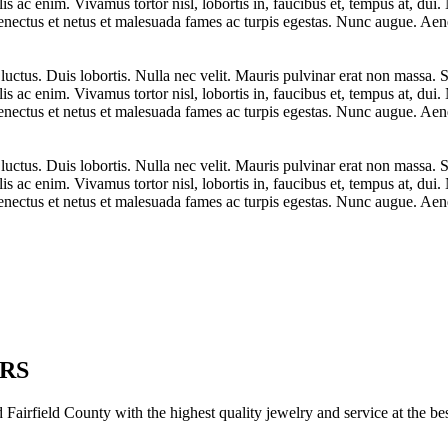
lis ac enim. Vivamus tortor nisl, lobortis in, faucibus et, tempus at, du
senectus et netus et malesuada fames ac turpis egestas. Nunc augue. Aene
uctus. Duis lobortis. Nulla nec velit. Mauris pulvinar erat non massa. S
lis ac enim. Vivamus tortor nisl, lobortis in, faucibus et, tempus at, du
senectus et netus et malesuada fames ac turpis egestas. Nunc augue. Aene
uctus. Duis lobortis. Nulla nec velit. Mauris pulvinar erat non massa. S
lis ac enim. Vivamus tortor nisl, lobortis in, faucibus et, tempus at, du
senectus et netus et malesuada fames ac turpis egestas. Nunc augue. Aene
RS
irfield County with the highest quality jewelry and service at the bes